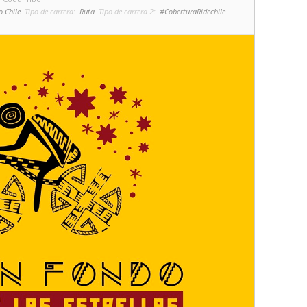
o Chile
Tipo de carrera:
Ruta
Tipo de carrera 2:
#CoberturaRidechile