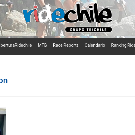
berturaRidechile
MTB
Race Reports
Calendario
Ranking Ride
on