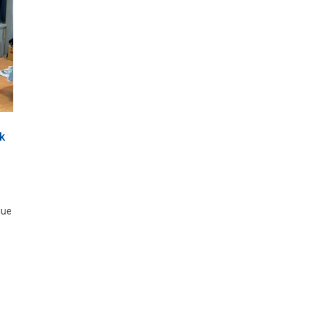
k
que