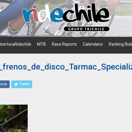
berturaRidechile
MTB
Race Reports
Calendario
Ranking Ride
_frenos_de_disco_Tarmac_Special
book
Twitter