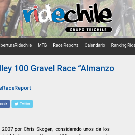
berturaRidechile
MTB
Race Reports
Calendario
Ranking Ride
lley 100 Gravel Race “Almanzo
leRaceReport
book
Twitter
o 2007 por Chris Skogen, considerado unos de los