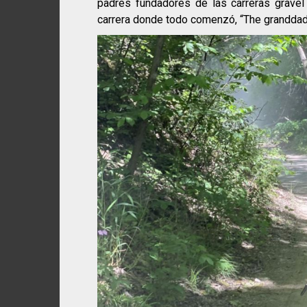
padres fundadores de las carreras grave
carrera donde todo comenzó, “The granddadd