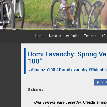
Skip
to
content
Home
Noticias
Artículos
Testeos
#Co
Domi Lavanchy: Spring Va
100”
#Almanzo100
#DomiLavanchy
#Ridechi
Face
0
shares
Una carrera para recordar
. Creada el añ