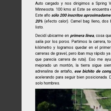
Auto cargado y nos dirigimos a Spring V
Minnesota. 100 kms al Este se encuentra e
Este año
sólo 200 inscritos aproximadame
20%
(efecto calor). Camel bag lleno, dos
listo.
Decidí ubicarme en
primera línea
, cosa qu
salía por los poros. Partimos la carrera, 
kilómetro y logramos quedar en el prime
carreras de gravel, pero iban muy rápido y
que parecía carrera de ruta). Eso me ay
mejorado un montón, la tierra sigue si
adrenalina de antaño,
ese bichito de com
acelerando para seguir bien posicionada. 
solo hombres.