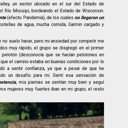
alley, un sector ubicado en el sur del Estado de
l Río Misisipi, bordeando el Estado de Wisconsin.
nte
(efecto Pandemia), de los cuales
no llegaron un
 botellas de agua, mucha comida, Garmin cargado y
e no suelo hacer, pero mi ansiedad por competir me
todos muy rápido, el grupo se disgregó en el primer
r pelotón (desconocía que se hacían pelotones en
a que el camino estaba en buenas condiciones por lo
udó a sentir confianza, ya que a pesar de que he
endo un desafío para mi. Sentí esa sensación de
petencia
, mis piernas se sentían muy bien y seguí
Dos mujeres muy fuertes iban en mi grupo, el resto