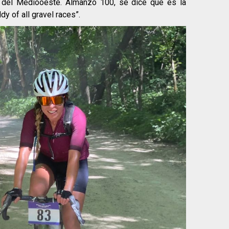
l del Mediooeste. Almanzo 100, se dice que es la
y of all gravel races”.