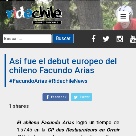
Skip
to
content
Buscar:
Así fue el debut europeo del
chileno Facundo Arias
#FacundoArias
#RidechileNews
Facebook
Twitter
1
shares
El chileno Facundo Arias
logró un tiempo de
1:57:45 en la
GP des Restaurateurs en Orroir