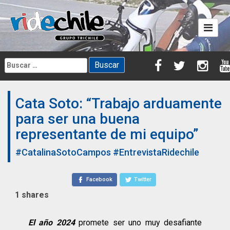
Skip
to
content
Buscar:
Cata Soto: “Trabajo arduamente
para ser una buena
representante de mi equipo”
#CatalinaSotoCampos
#EntrevistaRidechile
Facebook
Twitter
1
shares
El año 2024
promete ser uno muy desafiante