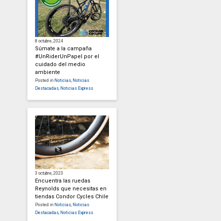
8 octubre, 2024
Súmate a la campaña
#UnRiderUnPapel por el
cuidado del medio
ambiente
Posted in
Noticias
,
Noticias
Destacadas
,
Noticias Express
3 octubre, 2023
Encuentra las ruedas
Reynolds que necesitas en
tiendas Condor Cycles Chile
Posted in
Noticias
,
Noticias
Destacadas
,
Noticias Express