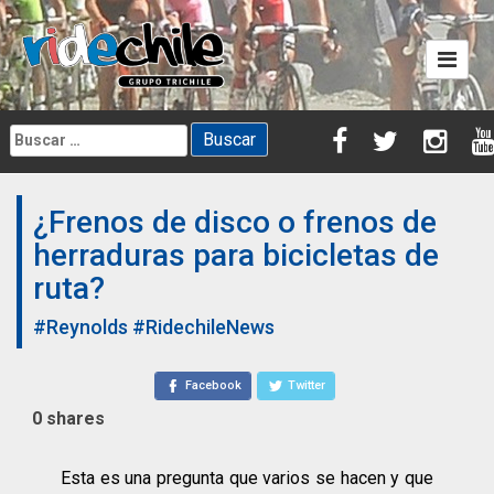
Skip
to
content
Buscar:
¿Frenos de disco o frenos de
herraduras para bicicletas de
ruta?
#Reynolds
#RidechileNews
Facebook
Twitter
0
shares
Esta es una pregunta que varios se hacen y que