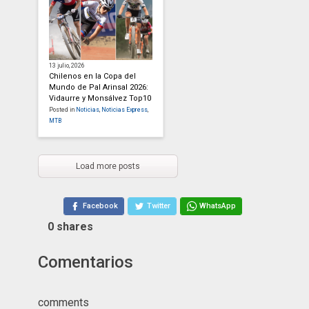
13 julio, 2026
Chilenos en la Copa del
Mundo de Pal Arinsal 2026:
Vidaurre y Monsálvez Top10
Posted in
Noticias
,
Noticias Express
,
MTB
Load more posts
Facebook
Twitter
WhatsApp
0
shares
Comentarios
comments