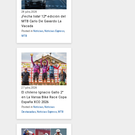
28 julio, 2026
¡Fecha lista! 12ª edición del
MTB Carlo De Gavardo La
Vacada
Posted in
Noticias
,
Noticias Express
,
MTB
27 julio, 2026
El chileno Ignacio Gallo 2°
en La Vansa Bike Race Copa
España XCO 2026
Posted in
Noticias
,
Noticias
Destacadas
,
Noticias Express
,
MTB