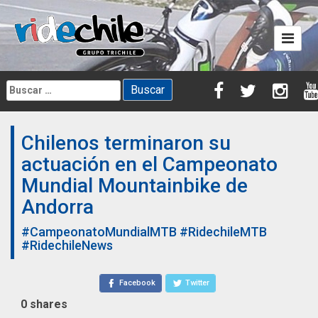
Skip
to
content
Buscar:
Chilenos terminaron su
actuación en el Campeonato
Mundial Mountainbike de
Andorra
#CampeonatoMundialMTB
#RidechileMTB
#RidechileNews
Facebook
Twitter
0
shares