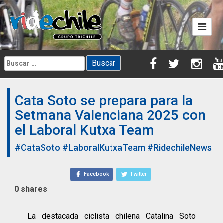
Skip
to
content
Buscar:
Cata Soto se prepara para la
Setmana Valenciana 2025 con
el Laboral Kutxa Team
#CataSoto
#LaboralKutxaTeam
#RidechileNews
Facebook
Twitter
0
shares
La destacada ciclista chilena Catalina Soto