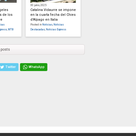
30 junio, 2025
geles
Catalina Vidaurre se impone
s de los
en la cuarta fecha del Chies
re
d’Alpago en Italia
cias
Posted in
Noticias
,
Noticias
xpress
,
MTB
Destacadas
,
Noticias Express
 posts
Twitter
WhatsApp