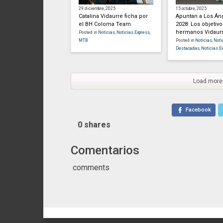
29 diciembre, 2025
15 octubre, 2025
Catalina Vidaurre ficha por
Apuntan a Los Án
el BH Coloma Team
2028: Los objetivo
hermanos Vidaur
Posted in
Noticias
,
Noticias Express
,
MTB
Posted in
Noticias
,
Noti
Destacadas
,
Noticias E
Load more
Facebook
0
shares
Comentarios
comments