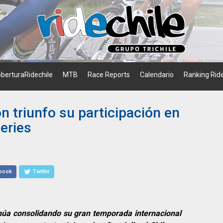
berturaRidechile
MTB
Race Reports
Calendario
Ranking Ride
on triunfo su participación en
Series
book
Twitter
tinúa consolidando su gran temporada internacional