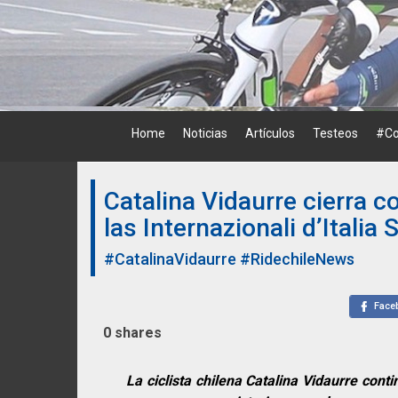
Skip
to
content
Home
Noticias
Artículos
Testeos
#Co
Catalina Vidaurre cierra c
las Internazionali d’Italia 
#CatalinaVidaurre
#RidechileNews
Face
0
shares
La ciclista chilena Catalina Vidaurre con