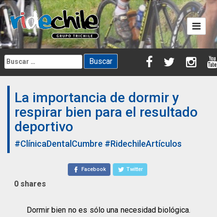
Skip
to
content
Buscar:
La importancia de dormir y
respirar bien para el resultado
deportivo
#ClínicaDentalCumbre
#RidechileArtículos
Facebook
Twitter
0
shares
Dormir bien no es sólo una necesidad biológica.