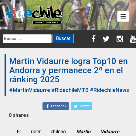
Skip
to
content
Buscar:
Martín Vidaurre logra Top10 en
Andorra y permanece 2º en el
ránking 2025
#MartinVidaurre
#RidechileMTB
#RidechileNews
Facebook
Twitter
0
shares
El rider chileno
Martín Vidaurre