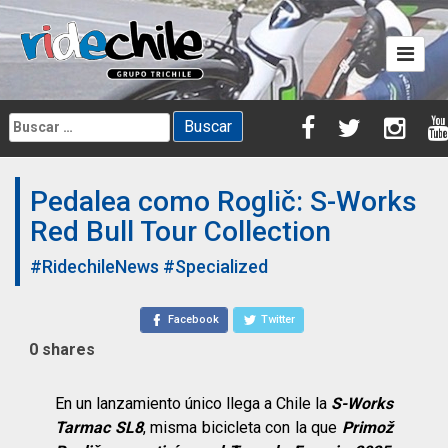
Skip
to
content
Buscar:
Pedalea como Roglič: S-Works
Red Bull Tour Collection
#RidechileNews
#Specialized
Facebook
Twitter
0
shares
En un lanzamiento único llega a Chile la
S-Works
Tarmac SL8
, misma bicicleta con la que
Primož