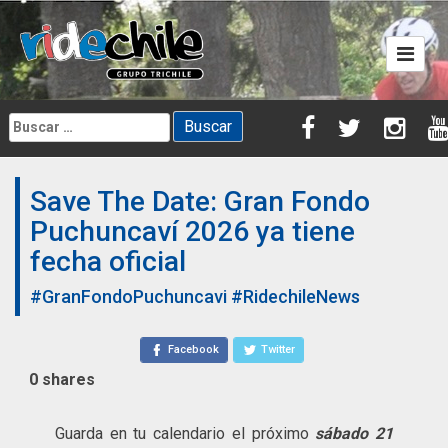
Skip
to
content
Buscar:
Save The Date: Gran Fondo
Puchuncaví 2026 ya tiene
fecha oficial
#GranFondoPuchuncavi
#RidechileNews
Facebook
Twitter
0
shares
Guarda en tu calendario el próximo
sá
bado 21