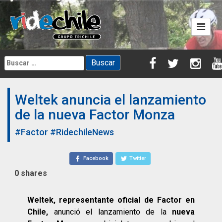
Skip
to
content
Buscar:
Weltek anuncia el lanzamiento
de la nueva Factor Monza
#Factor
#RidechileNews
Facebook
Twitter
0
shares
Weltek, representante oficial de Factor en
Chile,
anunció el lanzamiento de la
nueva