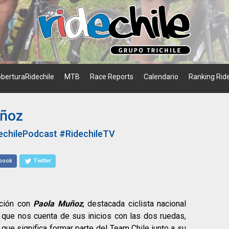
berturaRidechile
MTB
Race Reports
Calendario
Ranking Ride
uñoz
echilePodcast
#RidechileTV
book
Twitter
ación con
Paola Muñoz
, destacada ciclista nacional
que nos cuenta de sus inicios con las dos ruedas,
que significa formar parte del Team Chile junto a su