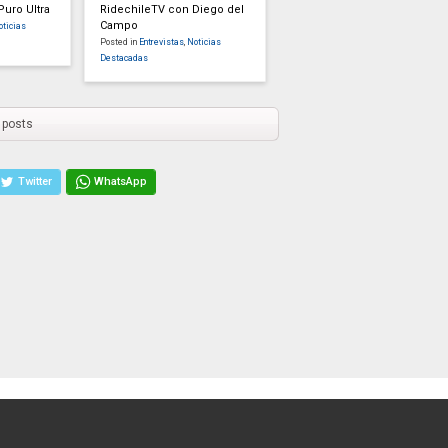
uro Ultra
RidechileTV con Diego del
Campo
oticias
Posted in
Entrevistas
,
Noticias
Destacadas
 posts
Twitter
WhatsApp