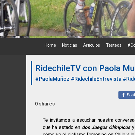
Skip
to
content
Home
Noticias
Artículos
Testeos
#Co
RidechileTV con Paola M
#PaolaMuñoz
#RidechileEntrevista
#Rid
Face
0
shares
Te invitamos a escuchar nuestra convers
que ha estado en
dos Juegos Olímpicos
y 
cómo ve el ciclismo femenino en Chile y lo 