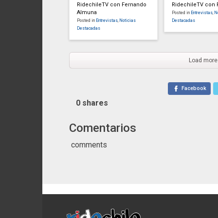
RidechileTV con Fernando
RidechileTV con P
Almuna
Posted in
Entrevistas
,
N
Posted in
Entrevistas
,
Noticias
Destacadas
Destacadas
Load more
Facebook
0
shares
Comentarios
comments