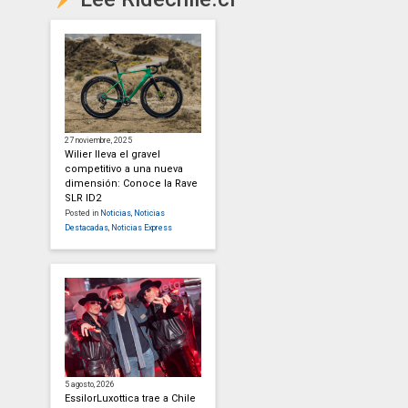
27 noviembre, 2025
Wilier lleva el gravel
competitivo a una nueva
dimensión: Conoce la Rave
SLR ID2
Posted in
Noticias
,
Noticias
Destacadas
,
Noticias Express
5 agosto, 2026
EssilorLuxottica trae a Chile