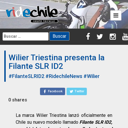
Skip
to
content
Buscar:
Wilier Triestina presenta la
Filante SLR ID2
#FilanteSLRID2
#RidechileNews
#Wilier
Facebook
Twitter
0
shares
La marca Wilier Triestina lanzó oficialmente en
Chile su nuevo modelo llamado
Filante SLR ID2,