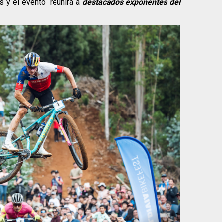
os y el evento reunirá a
destacados exponentes del