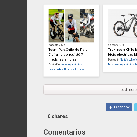
7 agosto, 2026
6 agosto, 2026
Team ParaChile de Para
Trek trae a Chile 
Ciclismo conquistó 7
bicis eléctricas M
medallas en Brasil
Posted in
Noticias
,
Noti
Posted in
Noticias
,
Noticias
Destacadas
,
Noticias E
Destacadas
,
Noticias Express
Load more
Facebook
0
shares
Comentarios