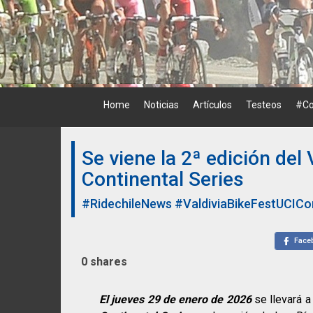
Skip
to
content
Home
Noticias
Artículos
Testeos
#Co
Se viene la 2ª edición del 
Continental Series
#RidechileNews
#ValdiviaBikeFestUCICo
Face
0
shares
El jueves 29 de enero de 2026
se llevará a