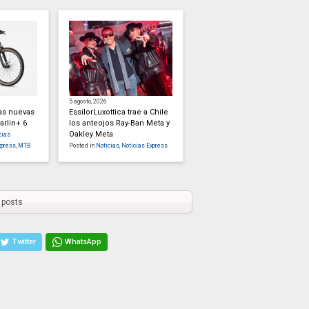
5 agosto, 2026
las nuevas
EssilorLuxottica trae a Chile
arlin+ 6
los anteojos Ray-Ban Meta y
Oakley Meta
cias
xpress
,
MTB
Posted in
Noticias
,
Noticias Express
 posts
Twitter
WhatsApp