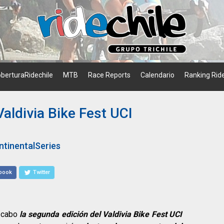
berturaRidechile
MTB
Race Reports
Calendario
Ranking Ride
Valdivia Bike Fest UCI
ntinentalSeries
book
Twitter
 cabo
la segunda edición del Valdivia Bike Fest UCI