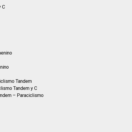
y C
menino
enino
ciclismo Tandem
iclismo Tandem y C
andem – Paraciclismo