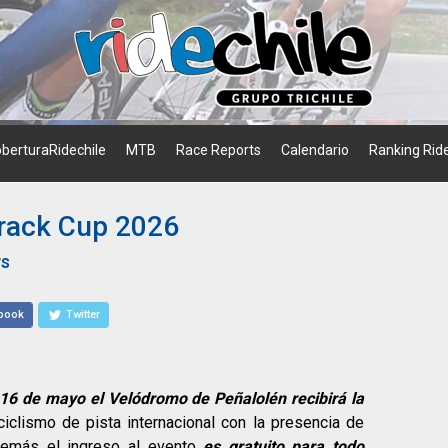
berturaRidechile
MTB
Race Reports
Calendario
Ranking Ride
Track Cup 2026
ws
book
Twitter
16 de mayo el Velódromo de Peñalolén recibirá la
ciclismo de pista internacional con la presencia de
demás el ingreso al evento
es gratuito para todo