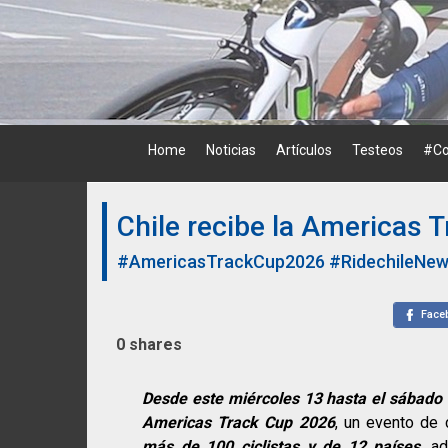
Skip
to
content
Home
Noticias
Artículos
Testeos
#Co
Chile recibe la Americas 
#AmericasTrackCup2026
#RidechileNe
Face
0
shares
Desde este miércoles 13 hasta el sábado 
Americas Track Cup 2026
, un evento de 
más de 100 ciclistas y de 12 países
, a