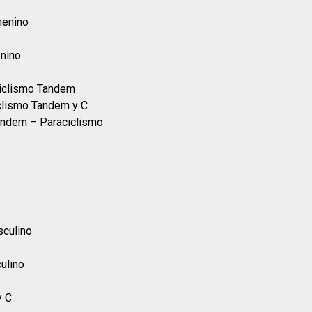
menino
enino
ciclismo Tandem
iclismo Tandem y C
andem – Paraciclismo
sculino
ulino
y C