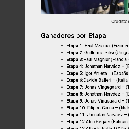
Crédito:
Ganadores por Etapa
Etapa 1:
Paul Magnier (Francia
Etapa 2:
Guillermo Silva (Urug
Etapa 3:
Paul Magnier (Francia 
Etapa 4:
Jonathan Narváez – (
Etapa 5:
Igor Arrieta – (Españ
Etapa 6:
Davide Balleri – (Ital
Etapa 7:
Jonas Vingegaard – (
Etapa 8:
Jonathan Narváez – (
Etapa 9:
Jonas Vingegaard – (
Etapa 10:
Filippo Ganna – (Ne
Etapa 11:
Jhonatan Narváez – 
Etapa 12:
Alec Segaer (Bahrain 
Etapa 13:
Alberto Bettiol (XDS