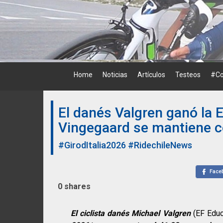
Skip
to
content
Home
Noticias
Artículos
Testeos
#Co
El danés Valgren ganó la Et
Vingegaard se mantiene c
#GirodItalia2026
#RidechileNews
Face
0
shares
El ciclista danés Michael Valgren
(EF Educ