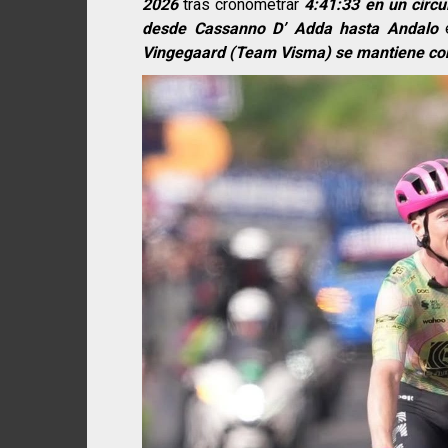
2026
tras cronometrar
4:41:33 en un circu
desde Cassanno D’ Adda hasta Andalo
e
Vingegaard (Team Visma) se mantiene con