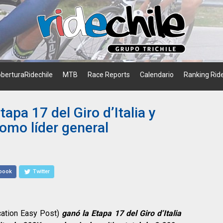
berturaRidechile
MTB
Race Reports
Calendario
Ranking Ride
apa 17 del Giro d’Italia y
omo líder general
book
Twitter
ation Easy Post)
ganó la Etapa 17 del Giro d’Italia