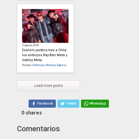
5 agosto, 2026
EssilorLuxottica trae a Chile
los anteojos Ray-Ban Meta y
Oakley Meta
Posted in
Noticias
,
Noticias Express
Load more posts
Facebook
Twitter
WhatsApp
0
shares
Comentarios