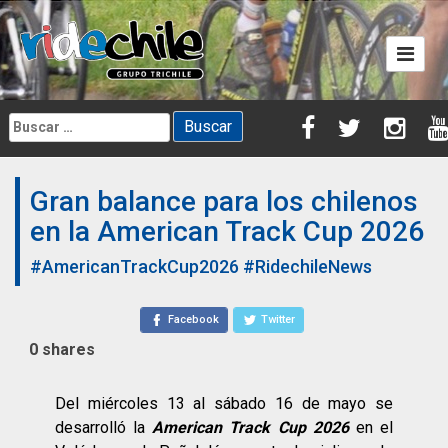
Skip
to
content
Buscar:
Gran balance para los chilenos
en la American Track Cup 2026
#AmericanTrackCup2026
#RidechileNews
Facebook
Twitter
0
shares
Del miércoles 13 al sábado 16 de mayo se
desarrolló la
American Track Cup 2026
en el