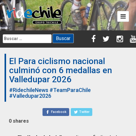
Skip
to
content
Buscar:
El Para ciclismo nacional
culminó con 6 medallas en
Valledupar 2026
#RidechileNews
#TeamParaChile
#Valledupar2026
Facebook
Twitter
0
shares