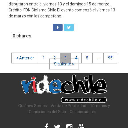
disputaron entre el viernes 13 y el domingo 15 de marzo.
Crédito: FDN Ciclismo Chile El evento comenzó el viernes 13
de marzo con las competenc...
0
shares
Navegación
< Anterior
1
2
3
4
5
…
95
Siguiente >
de
entradas
Quiénes Somos
Venta de Publicidad
Términos y
Condiciones del Sitio
Colaboradores