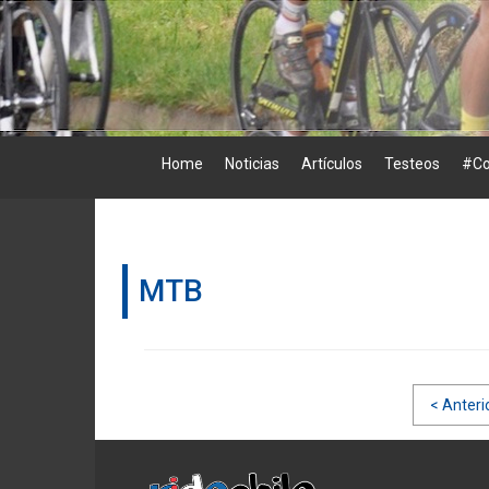
Skip
to
content
Home
Noticias
Artículos
Testeos
#Co
MTB
Navegación
< Anteri
de
entradas