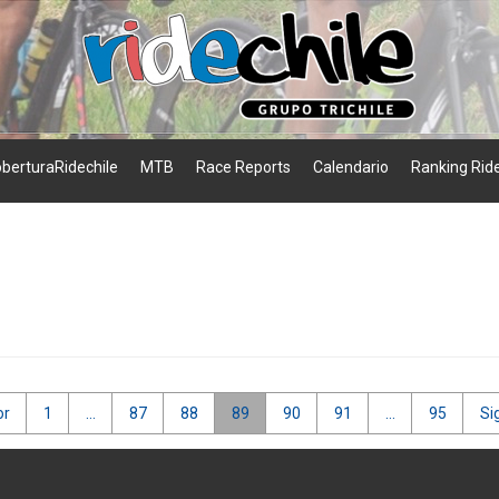
berturaRidechile
MTB
Race Reports
Calendario
Ranking Ride
or
1
…
87
88
89
90
91
…
95
Si