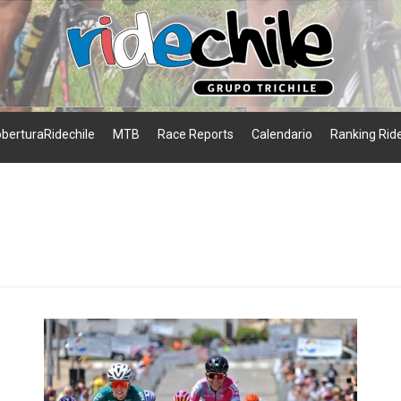
berturaRidechile
MTB
Race Reports
Calendario
Ranking Ride