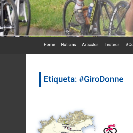
Skip
to
content
Home
Noticias
Artículos
Testeos
#Co
Etiqueta:
#GiroDonne