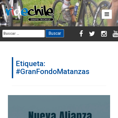
Skip
to
content
Buscar:
Etiqueta:
#GranFondoMatanzas