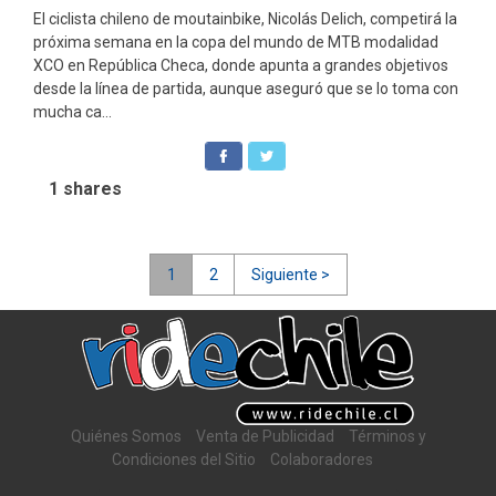
El ciclista chileno de moutainbike, Nicolás Delich, competirá la
próxima semana en la copa del mundo de MTB modalidad
XCO en República Checa, donde apunta a grandes objetivos
desde la línea de partida, aunque aseguró que se lo toma con
mucha ca...
1
shares
Navegación
1
2
Siguiente >
de
entradas
Quiénes Somos
Venta de Publicidad
Términos y
Condiciones del Sitio
Colaboradores