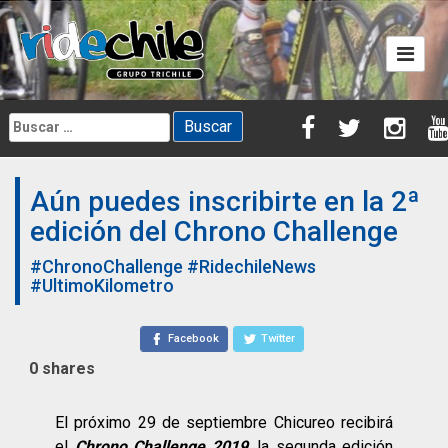
Skip
to
content
Buscar:
Aún puedes inscribirte en la 2ª
edición del Chrono Challenge
#ChronoChallenge
#RidechileNews
#UltimoKilometro
Facebook
Twitter
0
shares
El próximo 29 de septiembre Chicureo recibirá
el
Chrono Challenge 2019
, la segunda edición