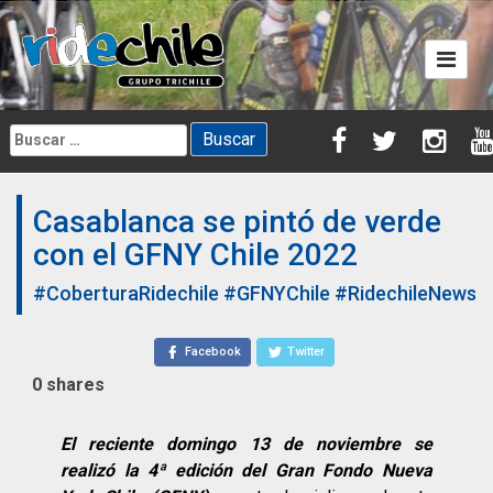
Skip
to
content
Buscar:
Casablanca se pintó de verde
con el GFNY Chile 2022
#CoberturaRidechile
#GFNYChile
#RidechileNews
Facebook
Twitter
0
shares
El reciente domingo 13 de noviembre se
realizó la 4ª edición del Gran Fondo Nueva