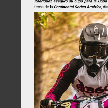
Rodríguez aseguró su cupo para la Copa
fecha de la
Continental Series América
, d