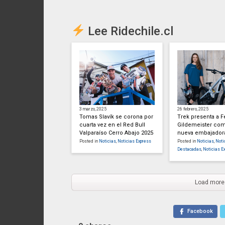
Lee Ridechile.cl
3 marzo, 2025
26 febrero, 2025
Tomas Slavík se corona por
Trek presenta a 
cuarta vez en el Red Bull
Gildemeister co
Valparaíso Cerro Abajo 2025
nueva embajador
Posted in
Noticias
,
Noticias Express
Posted in
Noticias
,
Noti
Destacadas
,
Noticias E
Load more
Facebook