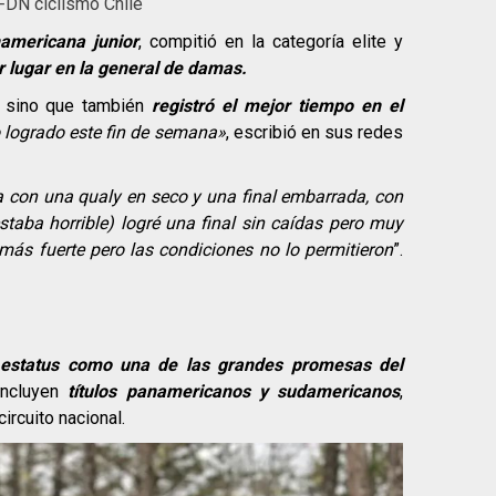
 FDN ciclismo Chile
americana junior
, compitió en la categoría elite y
r lugar en la general de damas.
a, sino que también
registró el mejor tiempo en el
o logrado este fin de semana»
, escribió en sus redes
a con una qualy en seco y una final embarrada, con
taba horrible) logré una final sin caídas pero muy
ás fuerte pero las condiciones no lo permitieron
”.
 estatus como una de las grandes promesas del
incluyen
títulos panamericanos y sudamericanos
,
rcuito nacional.