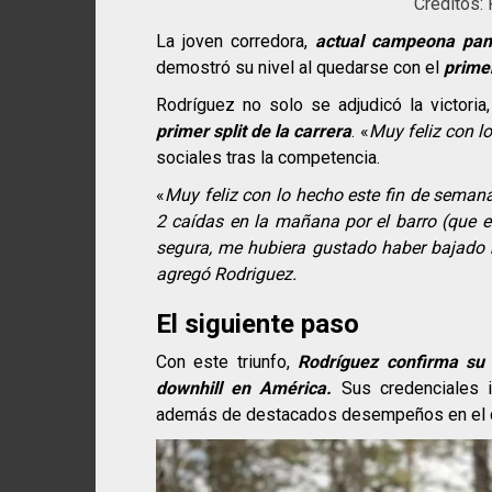
Créditos:
La joven corredora,
actual campeona pan
demostró su nivel al quedarse con el
prime
Rodríguez no solo se adjudicó la victori
primer split de la carrera
. «
Muy feliz con l
sociales tras la competencia.
«
Muy feliz con lo hecho este fin de seman
2 caídas en la mañana por el barro (que es
segura, me hubiera gustado haber bajado m
agregó Rodriguez.
El siguiente paso
Con este triunfo,
Rodríguez confirma su
downhill en América.
Sus credenciales 
además de destacados desempeños en el ci