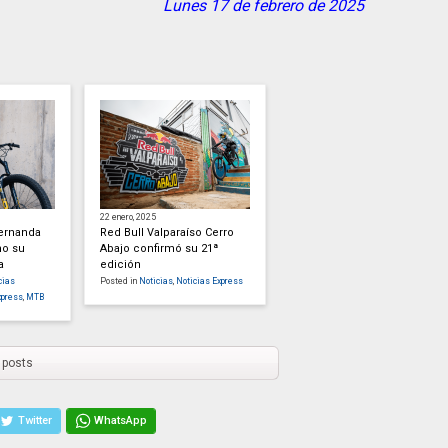
Lunes 17 de febrero de 2025
22 enero, 2025
Fernanda
Red Bull Valparaíso Cerro
mo su
Abajo confirmó su 21ª
a
edición
cias
Posted in
Noticias
,
Noticias Express
xpress
,
MTB
 posts
Twitter
WhatsApp