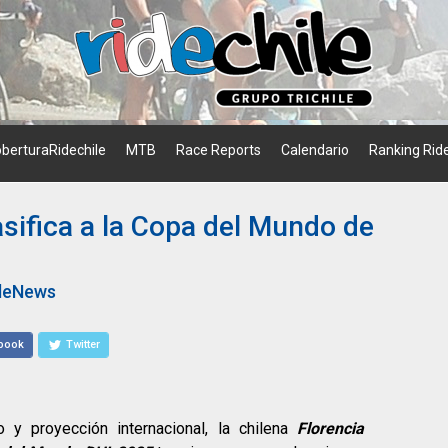
berturaRidechile
MTB
Race Reports
Calendario
Ranking Ride
asifica a la Copa del Mundo de
ileNews
book
Twitter
 y proyección internacional, la chilena
Florencia