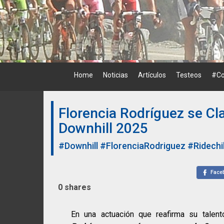
Skip
to
content
Home
Noticias
Artículos
Testeos
#Co
Florencia Rodríguez se Cl
Downhill 2025
#Downhill
#FlorenciaRodriguez
#Ridech
Face
0
shares
En una actuación que reafirma su talento