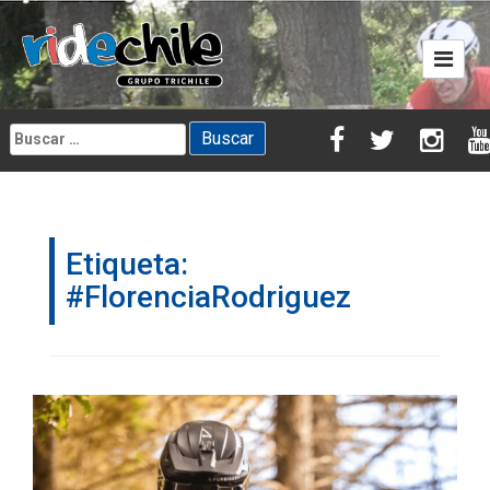
Skip
to
content
Buscar:
Etiqueta:
#FlorenciaRodriguez