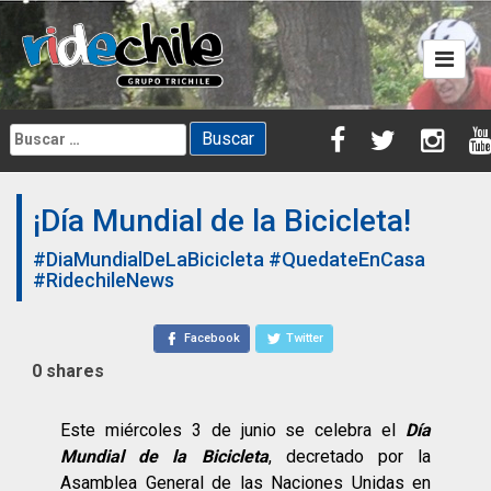
Skip
to
content
Buscar:
¡Día Mundial de la Bicicleta!
#DiaMundialDeLaBicicleta
#QuedateEnCasa
#RidechileNews
Facebook
Twitter
0
shares
Este miércoles 3 de junio se celebra el
Día
Mundial de la Bicicleta
, decretado por la
Asamblea General de las Naciones Unidas en