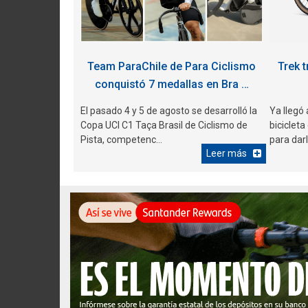
Team ParaChile de Para Ciclismo
Trek t
conquistó 7 medallas en Bra …
El pasado 4 y 5 de agosto se desarrolló la
Ya llegó 
Copa UCI C1 Taça Brasil de Ciclismo de
biciclet
Pista, competenc...
para darle
Leer más