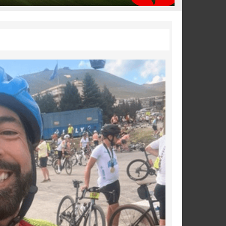
¡Se comienza a probar la corona! Tadej
Pogačar da el golpe y gana la Etapa 19
del Tour 2026
Última apertura de inscripciones para