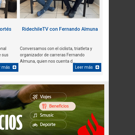
ortés
RidechileTV con Fernando Almuna
onal
Conversamos con el ciclista, triatleta y
¡Pentacampeón! Tadej Pogačar se
e sus
organizador de carreras Fernando
coronó campeón del Tour de Francia
Almuna, quien nos cuenta d...
2026
r más
Leer más