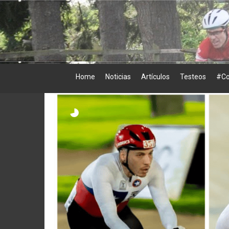
Skip
to
content
Home
Noticias
Artículos
Testeos
#Co