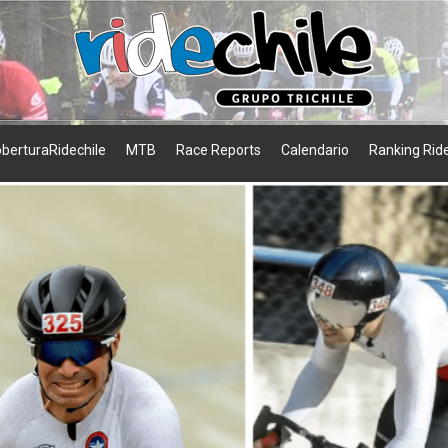
berturaRidechile
MTB
Race Reports
Calendario
Ranking Ride