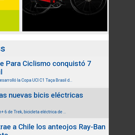
ss
e Para Ciclismo conquistó 7
l
sarrolló la Copa UCI C1 Taça Brasil d...
las nuevas bicis eléctricas
+ 6 de Trek, bicicleta eléctrica de ...
trae a Chile los anteojos Ray-Ban