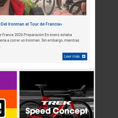
L’Étape Chile by Tour de France 2026
«Del Ironman al Tour de Francia»
de France 2026 Preparación En enero estaba
ería a correr un Ironman. Sin embargo, mientras
.
Leer más