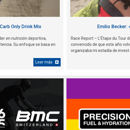
Carb Only Drink Mix
Emilio Becker: 
er en nutrición deportiva,
Race Report – L’Étape du Tour 
stencia. Su enfoque se basa en
convencido de que este año volv
organizaba mi estadía de invest..
Leer más