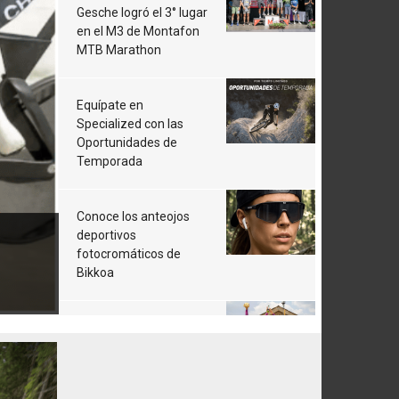
Gesche logró el 3° lugar
en el M3 de Montafon
MTB Marathon
Equípate en
Specialized con las
Oportunidades de
Temporada
Conoce los anteojos
deportivos
fotocromáticos de
Bikkoa
El chileno Ignacio Gallo
2° en La Vansa Bike
Race Copa España
XCO 2026