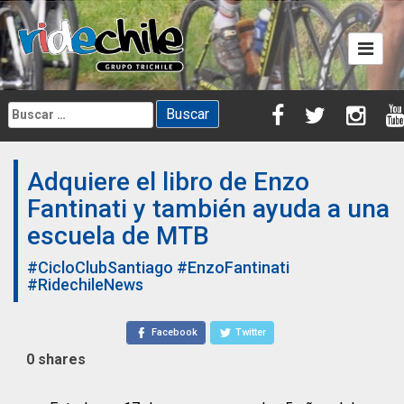
Skip
to
content
Buscar:
Adquiere el libro de Enzo
Fantinati y también ayuda a una
escuela de MTB
#CicloClubSantiago
#EnzoFantinati
#RidechileNews
Facebook
Twitter
0
shares