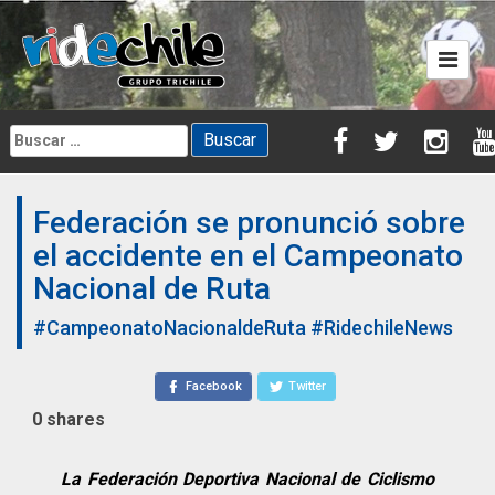
Skip
to
content
Buscar:
Federación se pronunció sobre
el accidente en el Campeonato
Nacional de Ruta
#CampeonatoNacionaldeRuta
#RidechileNews
Facebook
Twitter
0
shares
La Federación Deportiva Nacional de Ciclismo