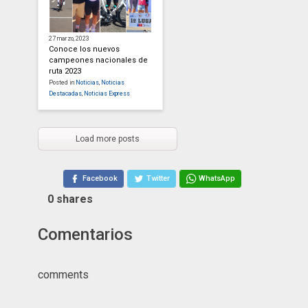
27 marzo, 2023
Conoce los nuevos
campeones nacionales de
ruta 2023
Posted in
Noticias
,
Noticias
Destacadas
,
Noticias Express
Load more posts
Facebook
Twitter
WhatsApp
0
shares
Comentarios
comments