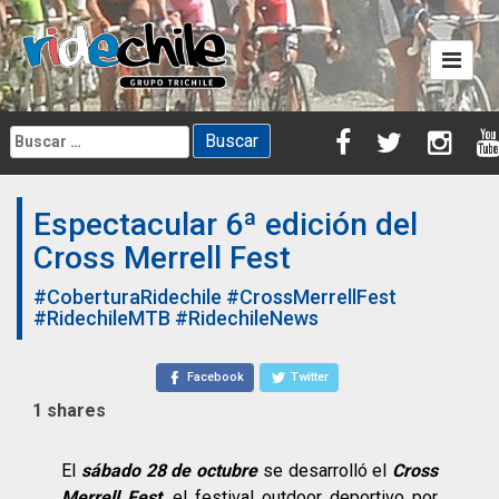
Skip
to
content
Buscar:
Espectacular 6ª edición del
Cross Merrell Fest
#CoberturaRidechile
#CrossMerrellFest
#RidechileMTB
#RidechileNews
Facebook
Twitter
1
shares
El
sábado 28 de octubre
se desarrolló el
Cross
Merrell Fest
, el festival outdoor deportivo por