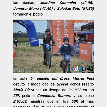
las damas,
Josefina Camacho (42:06)
,
Jennifer Mena (47:46)
y
Soledad Soto (51:35)
formaron el podio.
En esta
6ª edición del Cross Merrel Fest
debutó la modalidad de
Gravel
, donde resaltó
María Claro
con un tiempo de
2:11:23
en los
25K
junto a
Constanza Romero
y su crono
2:57:08
, mientras que en los
50K
el más