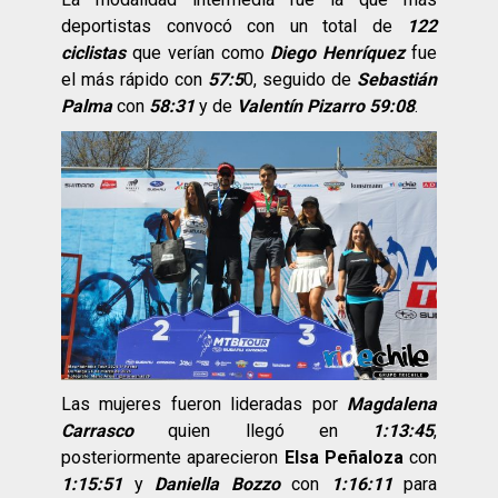
deportistas convocó con un total de
122
ciclistas
que verían como
Diego Henríquez
fue
el más rápido con
57:5
0, seguido de
Sebastián
Palma
con
58:31
y de
Valentín Pizarro 59:08
.
Las mujeres fueron lideradas por
Magdalena
Carrasco
quien llegó en
1:13:45
,
posteriormente aparecieron
Elsa Peñaloza
con
1:15:51
y
Daniella Bozzo
con
1:16:11
para