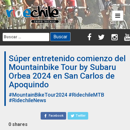
Skip
to
content
Buscar:
Súper entretenido comienzo del
Mountainbike Tour by Subaru
Orbea 2024 en San Carlos de
Apoquindo
#MountainBikeTour2024
#RidechileMTB
#RidechileNews
Facebook
Twitter
0
shares