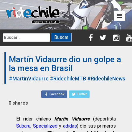
Skip
to
content
Buscar:
Martín Vidaurre dio un golpe a
la mesa en Brasil
#MartinVidaurre
#RidechileMTB
#RidechileNews
Facebook
Twitter
0
shares
El rider chileno
Martín Vidaurre
(deportista
Subaru
,
Specialized
y
adidas
) dio sus primeros