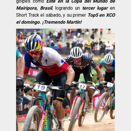
golpes como
Elite en la Copa del Mundo de
Mairipora, Brasil
, logrando un
tercer lugar
en
Short Track el sábado, y su primer
Top5 en XCO
el domingo. ¡Tremendo Martín!