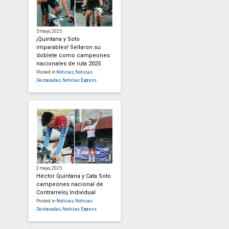
5 mayo, 2025
¡Quintana y Soto
imparables! Sellaron su
doblete como campeones
nacionales de ruta 2025
Posted in
Noticias
,
Noticias
Destacadas
,
Noticias Express
2 mayo, 2025
Héctor Quintana y Cata Soto
campeones nacional de
Contrarreloj Individual
Posted in
Noticias
,
Noticias
Destacadas
,
Noticias Express