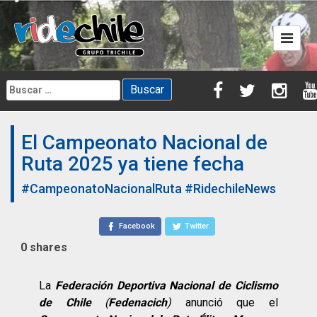
Skip
to
content
Buscar:
El Campeonato Nacional de
Ruta 2025 ya tiene fecha
#CampeonatoNacionalRuta
#RidechileNews
Facebook
Twitter
0
shares
La
Federación Deportiva Nacional de Ciclismo
de Chile
(
Fedenacich
)
anunció que el