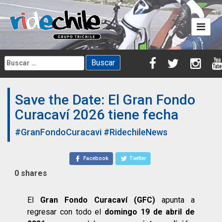
Skip
to
content
Buscar:
Save the Date: El Gran Fondo
Curacaví 2026 tiene fecha
#GranFondoCuracavi
#RidechileNews
Facebook
Twitter
0
shares
El
Gran Fondo Curacaví (GFC)
apunta a
regresar con todo el
domingo 19 de abril de