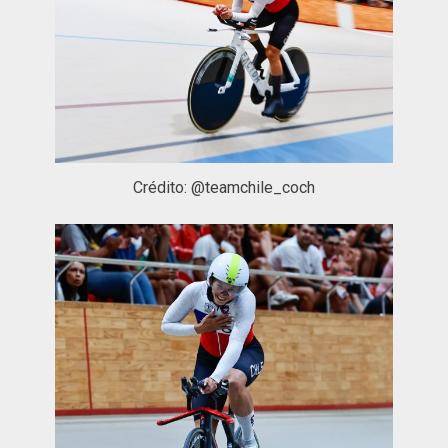
Crédito: @teamchile_coch