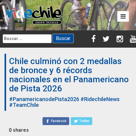
Skip
to
content
Buscar:
Chile culminó con 2 medallas
de bronce y 6 récords
nacionales en el Panamericano
de Pista 2026
#PanamericanodePista2026
#RidechileNews
#TeamChile
Facebook
Twitter
0
shares