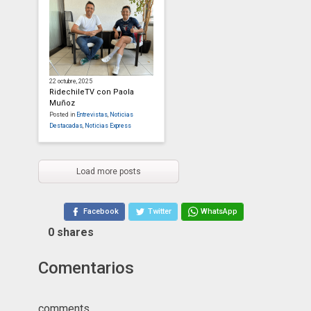
22 octubre, 2025
RidechileTV con Paola
Muñoz
Posted in
Entrevistas
,
Noticias
Destacadas
,
Noticias Express
Load more posts
Facebook
Twitter
WhatsApp
0
shares
Comentarios
comments