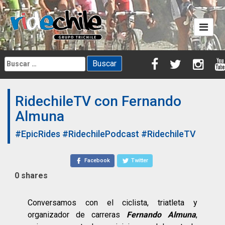
Skip
to
content
Buscar:
RidechileTV con Fernando
Almuna
#EpicRides
#RidechilePodcast
#RidechileTV
Facebook
Twitter
0
shares
Conversamos con el ciclista, triatleta y
organizador de carreras
Fernando Almuna
,