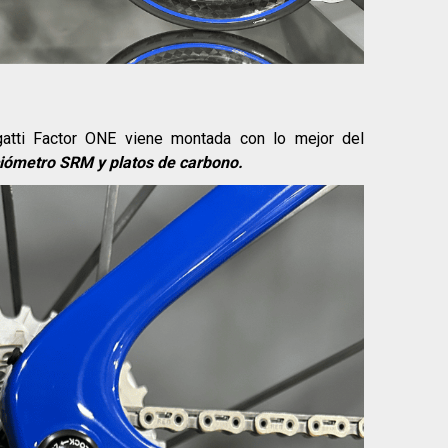
atti Factor ONE viene montada con lo mejor del
iómetro SRM y platos de carbono.