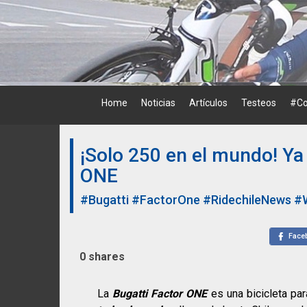
Skip
to
content
Home
Noticias
Artículos
Testeos
#Co
¡Solo 250 en el mundo! Ya 
ONE
#Bugatti
#FactorOne
#RidechileNews
#
Face
0
shares
La
Bugatti Factor ONE
es una bicicleta par