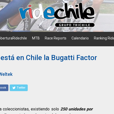
berturaRidechile
MTB
Race Reports
Calendario
Ranking Ride
está en Chile la Bugatti Factor
Weltek
book
Twitter
a coleccionistas, existiendo solo
250 unidades por