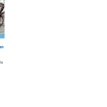
an
la