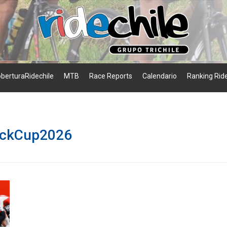
berturaRidechile
MTB
Race Reports
Calendario
Ranking Ride
ackCup2026