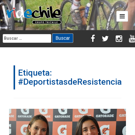
Skip
to
content
Buscar:
Etiqueta:
#DeportistasdeResistencia