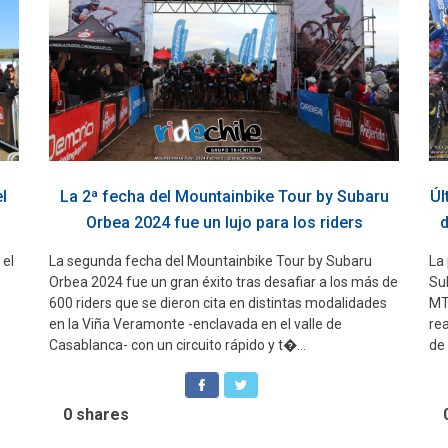
l
La 2ª fecha del Mountainbike Tour by Subaru
Úl
Orbea 2024 fue un lujo para los riders
d
 el
La segunda fecha del Mountainbike Tour by Subaru
La
Orbea 2024 fue un gran éxito tras desafiar a los más de
Sub
600 riders que se dieron cita en distintas modalidades
MT
en la Viña Veramonte -enclavada en el valle de
re
Casablanca- con un circuito rápido y t�...
de 
0
shares