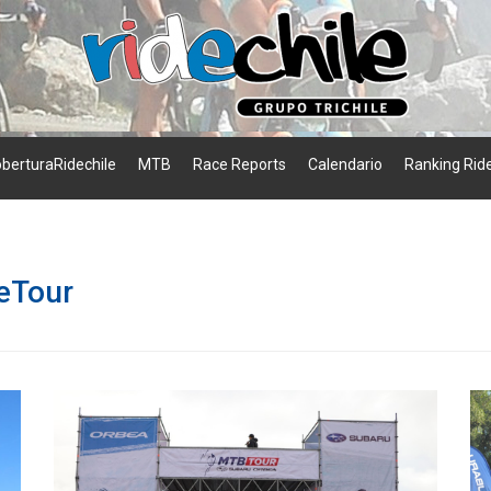
berturaRidechile
MTB
Race Reports
Calendario
Ranking Ride
eTour