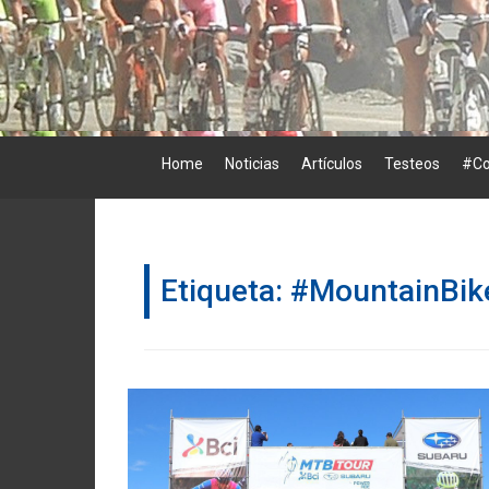
Skip
to
content
Home
Noticias
Artículos
Testeos
#Co
Etiqueta:
#MountainBik