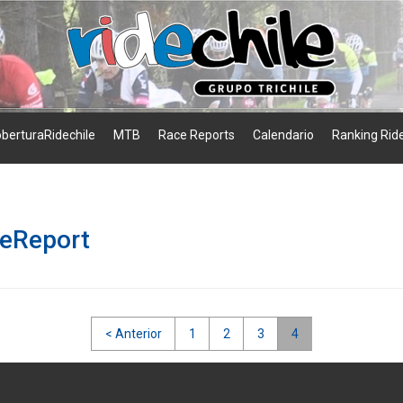
berturaRidechile
MTB
Race Reports
Calendario
Ranking Ride
ceReport
< Anterior
1
2
3
4