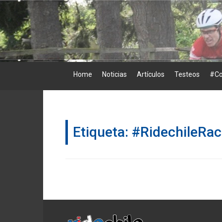
Skip
to
content
Home
Noticias
Artículos
Testeos
#Co
Etiqueta:
#RidechileRa
Navegación
de
entradas