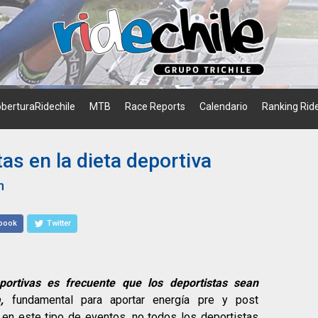
berturaRidechile
MTB
Race Reports
Calendario
Ranking Ride
as en la dieta deportiva
n
book
Twitter
ortivas es frecuente que los deportistas sean
,
fundamental para aportar energía pre y post
en este tipo de eventos, no todos los deportistas