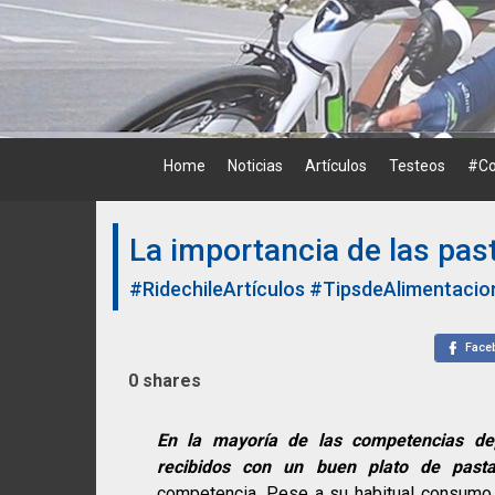
Skip
to
content
Home
Noticias
Artículos
Testeos
#Co
La importancia de las past
#RidechileArtículos
#TipsdeAlimentacio
Face
0
shares
En la mayoría de las competencias dep
recibidos con un buen plato de pasta
competencia. Pese a su habitual consumo 