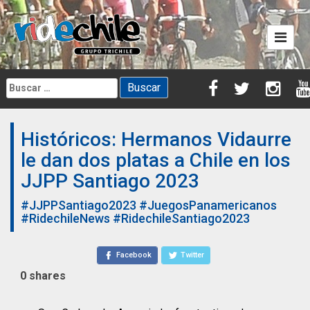
Skip
to
content
Buscar:
Históricos: Hermanos Vidaurre
le dan dos platas a Chile en los
JJPP Santiago 2023
#JJPPSantiago2023
#JuegosPanamericanos
#RidechileNews
#RidechileSantiago2023
Facebook
Twitter
0
shares