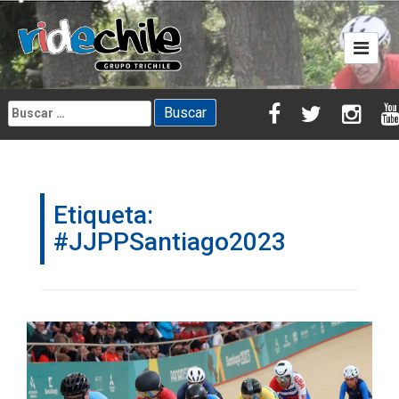
Skip
to
content
Buscar:
Etiqueta:
#JJPPSantiago2023